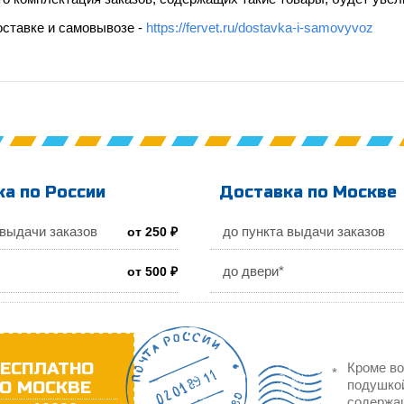
оставке и самовывозе -
https://fervet.ru/dostavka-i-samovyvoz
а по России
Доставка по Москве
 выдачи заказов
до пункта выдачи заказов
от 250 ₽
до двери*
от 500 ₽
ЕСПЛАТНО
Кроме во
О МОСКВЕ
подушкой
содержа