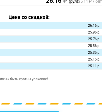
26.16
₽
(рул)
25.11
₽ / опт
Цена со скидкой:
26.16
р.
25.96
р.
25.76
р.
25.56
р.
25.35
р.
25.15
р.
25.11
р.
лжны быть кратны упаковке!