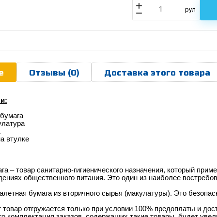
рул
е
Отзывы (0)
Доставка этого товара
и:
 бумага
улатура
1
а втулке
га – товар санитарно-гигиенического назначения, который приме
дениях общественного питания. Это один из наиболее востребо
алетная бумага из вторичного сырья (макулатуры). Это безоп
 товар отгружается только при условии 100% предоплаты и дос
что комплектация заказов, содержащих такие товары, будет увел