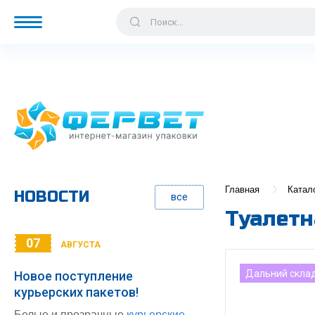
Главная
Катал
НОВОСТИ
все
Туалетна
07
АВГУСТА
Дальний скла
Новое поступление
курьерских пакетов!
Белые и прозрачные
курьерские