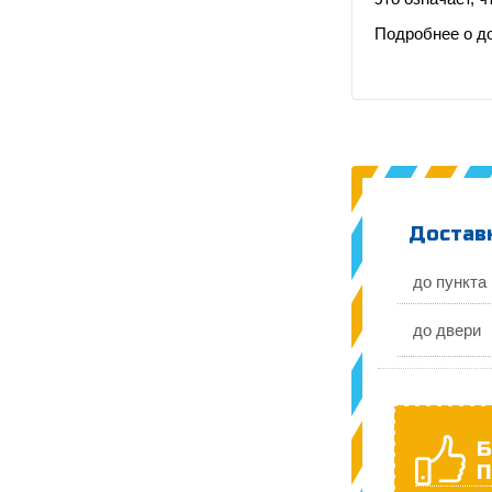
Подробнее о д
Доставк
до пункта
до двери
Б
П