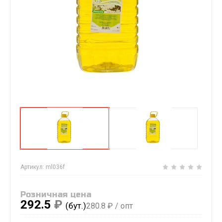
Артикул:
ml036f
Розничная цена
292.5
₽
(бут.)
280.8
₽ / опт