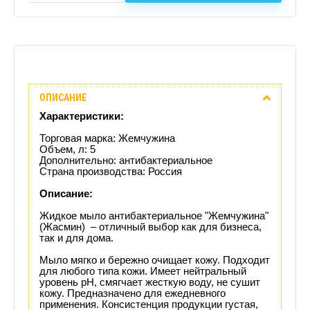
Описание
ОПИСАНИЕ
Отзывы
Характеристики:
(0)
Торговая марка: Жемчужина
Объем, л: 5
Дополнительно: антибактериальное
Доставка
Страна производства: Россия
этого
Описание:
Жидкое мыло антибактериальное "Жемчужина"
товара
(Жасмин) – отличный выбор как для бизнеса,
так и для дома.
Мыло мягко и бережно очищает кожу. Подходит
для любого типа кожи. Имеет нейтральный
уровень рН, смягчает жесткую воду, не сушит
кожу. Предназначено для ежедневного
применения. Консистенция продукции густая,