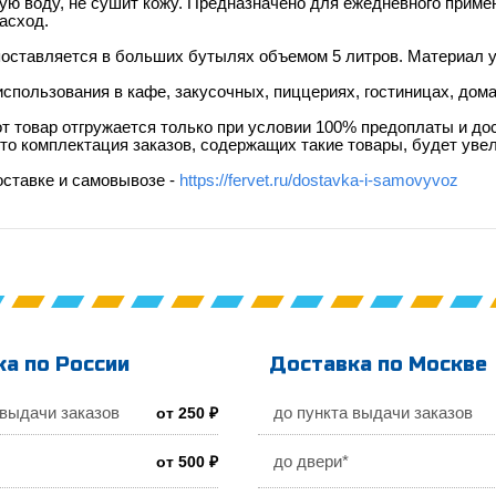
ую воду, не сушит кожу. Предназначено для ежедневного приме
асход.
оставляется в больших бутылях объемом 5 литров. Материал у
спользования в кафе, закусочных, пиццериях, гостиницах, дома
т товар отгружается только при условии 100% предоплаты и до
что комплектация заказов, содержащих такие товары, будет увел
оставке и самовывозе -
https://fervet.ru/dostavka-i-samovyvoz
а по России
Доставка по Москве
 выдачи заказов
до пункта выдачи заказов
от 250 ₽
до двери*
от 500 ₽