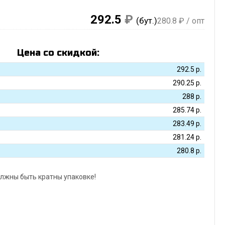
292.5
₽
(бут.)
280.8
₽ / опт
Цена со скидкой:
292.5
р.
290.25
р.
288
р.
285.74
р.
283.49
р.
281.24
р.
280.8
р.
лжны быть кратны упаковке!