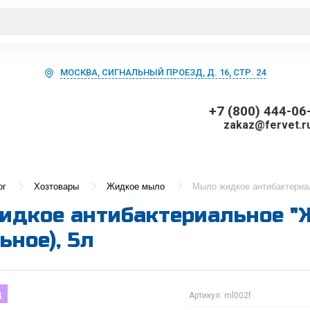
МОСКВА, СИГНАЛЬНЫЙ ПРОЕЗД, Д. 16, СТР. 24
+7 (800) 444-06
zakaz@fervet.r
ог
Хозтовары
Жидкое мыло
Мыло жидкое антибактериа
дкое антибактериальное "
ьное), 5л
д
Артикул:
ml002f