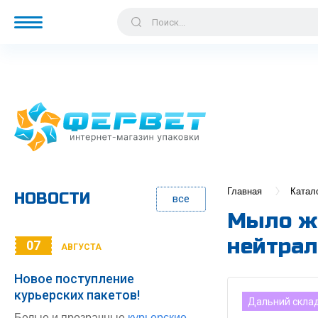
Главная
Катал
НОВОСТИ
все
Мыло жи
нейтрал
07
АВГУСТА
Новое поступление
курьерских пакетов!
Дальний скла
Белые и прозрачные
курьерские