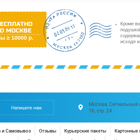
ЕСПЛАТНО
Кроме во
О МОСКВЕ
подушкой
содержа
ы ≥ 10000 р.
исходя и
Москва, Сигнальный п
Напишите нам
16, стр. 24
 и Самовывоз
Отзывы
Курьерские пакеты
Картонные 