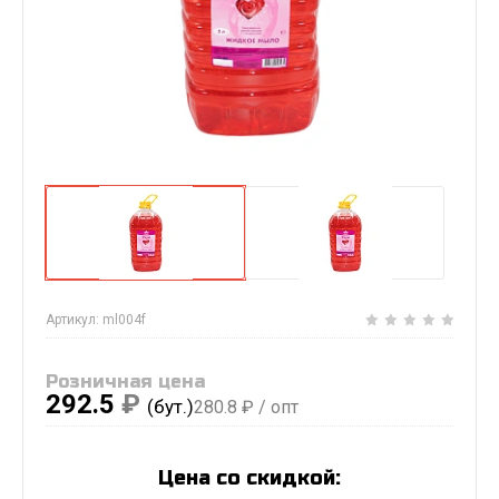
Артикул:
ml004f
Розничная цена
292.5
₽
(бут.)
280.8
₽ / опт
Цена со скидкой: