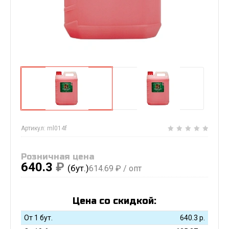
Артикул:
ml014f
Розничная цена
640.3
₽
(бут.)
614.69
₽ / опт
Цена со скидкой:
От 1 бут.
640.3
р.