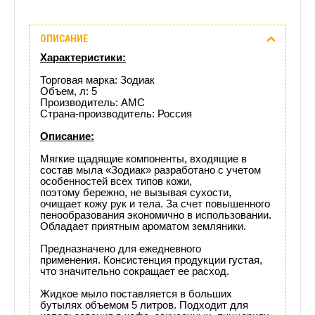
Описание
ОПИСАНИЕ
Отзывы
Характеристики:
(0)
Торговая марка: Зодиак
Объем, л: 5
Производитель: АМС
Доставка
Страна-производитель: Россия
этого
Описание:
Мягкие щадящие компоненты, входящие в
товара
состав мыла «Зодиак» р
азработано с учетом
особенностей всех типов кожи,
поэтому
бережно, не вызывая сухости,
очищает кожу рук и тела. За счет повышенного
пенообразования экономично в использовании.
Обл
адает приятным ароматом земляники.
Предназначено для ежедневного
применения.
Консистенция продукции густая,
что значительно сокращает ее расход.
Жидкое мыло поставляется в больших
бутылях объемом 5 литров. Подходит для