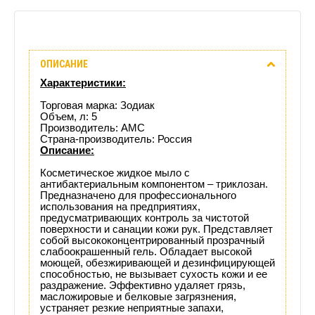
Описание
ОПИСАНИЕ
Отзывы
Характеристики:
(0)
Торговая марка:
Зодиак
Объем, л: 5
Производитель: АМС
Доставка
Страна-производитель: Россия
Описание:
этого
Косметическое жидкое мыло с
антибактериальным компонентом – триклозан.
товара
Предназначено для профессионального
использования на предприятиях,
предусматривающих контроль за чистотой
поверхности и санации кожи рук. Представляет
собой высококонцентрированный прозрачный
слабоокрашенный гель. Обладает высокой
моющей, обезжиривающей и дезинфицирующей
способностью, не вызывает сухость кожи и ее
раздражение. Эффективно удаляет грязь,
масложировые и белковые загрязнения,
устраняет резкие неприятные запахи,