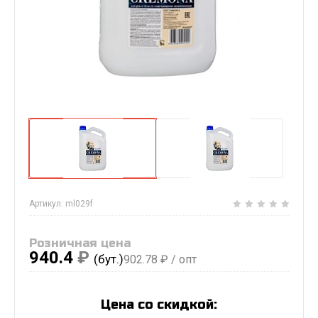
Артикул:
ml029f
Розничная цена
940.4
₽
(бут.)
902.78
₽ / опт
Цена со скидкой: