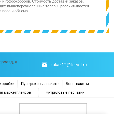
 и гофрокоробов. Стоимость доставки заказов,
щих вышеперечисленные товары, рассчитывается
з веса и объема.
роезд, д.
zakaz12@fervet.ru
коробки
Пузырьковые пакеты
Бопп-пакеты
ля маркетплейсов
Нитриловые перчатки