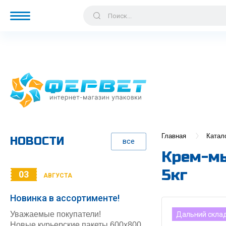
Главная
Катал
НОВОСТИ
все
Крем-мы
5кг
03
АВГУСТА
Новинка в ассортименте!
Уважаемые покупатели!
Дальний скла
Новые курьерские пакеты 600х800