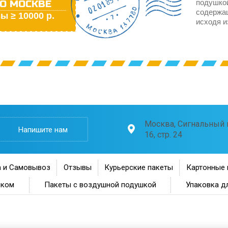
О МОСКВЕ
подушкой
содержа
ы ≥ 10000 р.
исходя и
Москва, Сигнальный п
Напишите нам
16, стр. 24
 и Самовывоз
Отзывы
Курьерские пакеты
Картонные 
нком
Пакеты с воздушной подушкой
Упаковка д