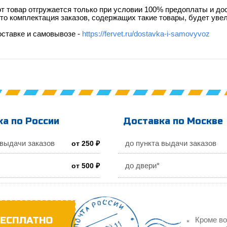
т товар отгружается только при условии 100% предоплаты и до
что комплектация заказов, содержащих такие товары, будет увел
оставке и самовывозе -
https://fervet.ru/dostavka-i-samovyvoz
а по России
Доставка по Москве
 выдачи заказов
до пункта выдачи заказов
от 250 ₽
до двери*
от 500 ₽
ЕСПЛАТНО
Кроме во