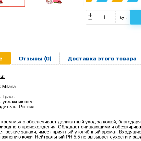
бут.
е
Отзывы (0)
Доставка этого товара
и:
:
Milana
: Грасс
: увлажняющее
одитель: Россия
 крем-мыло обеспечивает деликатный уход за кожей, благодар
риродного происхождения. Обладает очищающими и обезжириваю
ет резкие запахи, имеет приятный утончённый аромат. Входящи
лажнению кожи. Нейтральный РН 5.5 не вызывает сухости и раз