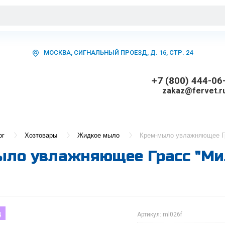
МОСКВА, СИГНАЛЬНЫЙ ПРОЕЗД, Д. 16, СТР. 24
+7 (800) 444-06
zakaz@fervet.r
ог
Хозтовары
Жидкое мыло
Крем-мыло увлажняющее Гр
ло увлажняющее Грасс "Мил
д
Артикул:
ml026f