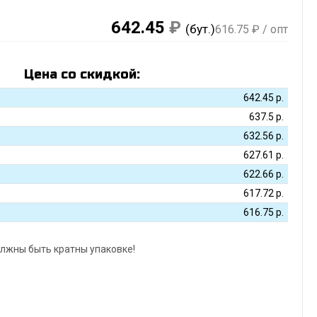
642.45
₽
(бут.)
616.75
₽ / опт
Цена со скидкой:
642.45
р.
637.5
р.
632.56
р.
627.61
р.
622.66
р.
617.72
р.
616.75
р.
лжны быть кратны упаковке!