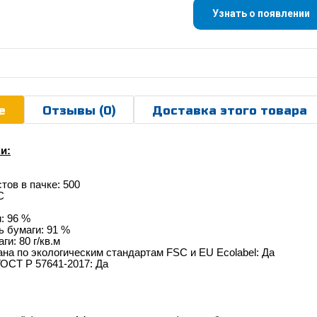
Узнать о появлении
е
Отзывы (0)
Доставка этого товара
и:
тов в пачке: 500
C
: 96 %
 бумаги: 91 %
и: 80 г/кв.м
а по экологическим стандартам FSC и EU Ecolabel: Да
ГОСТ Р 57641-2017: Да