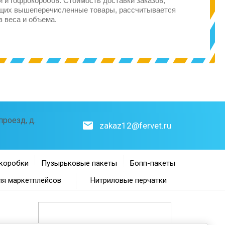
 и гофрокоробов. Стоимость доставки заказов,
щих вышеперечисленные товары, рассчитывается
з веса и объема.
роезд, д.
zakaz12@fervet.ru
коробки
Пузырьковые пакеты
Бопп-пакеты
ля маркетплейсов
Нитриловые перчатки