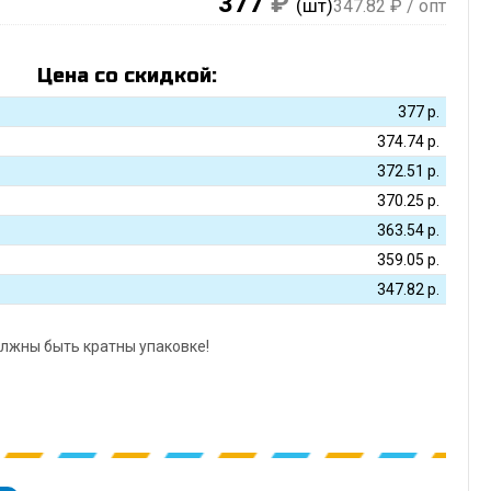
377
₽
(шт)
347.82
₽ / опт
Цена со скидкой:
377
р.
374.74
р.
372.51
р.
370.25
р.
363.54
р.
359.05
р.
347.82
р.
лжны быть кратны упаковке!