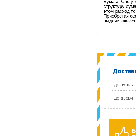
Бумага "Снегу
структуру бума
этом расход то
Приобретая офи
выдачи заказов
Доставк
до пункта
до двери
Б