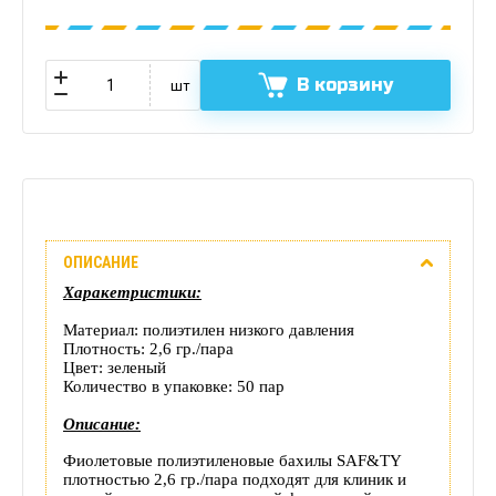
В корзину
шт
Описание
ОПИСАНИЕ
Отзывы
Харакетристики:
(0)
Материал: полиэтилен низкого давления
Плотность: 2,6 гр./пара
Доставка
Цвет: зеленый
Количество в упаковке: 50 пар
этого
Описание:
товара
Фиолетовые полиэтиленовые бахилы SAF&TY
плотностью 2,6 гр./пара подходят для клиник и