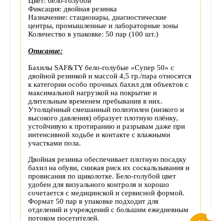
Цвет: бело‑голубой
товара
Фиксация: двойная резинка
Назначение: стационары, диагностические
центры, промышленные и лабораторные зоны
Количество в упаковке: 50 пар (100 шт.)
Описание:
Бахилы SAF&TY бело‑голубые «Супер 50» с
двойной резинкой и массой 4,5 гр./пара относятся
к категории особо прочных бахил для объектов с
максимальной нагрузкой на покрытие и
длительным временем пребывания в них.
Утолщённый смешанный полиэтилен (низкого и
высокого давления) образует плотную плёнку,
устойчивую к протиранию и разрывам даже при
интенсивной ходьбе и контакте с влажными
участками пола.
Двойная резинка обеспечивает плотную посадку
бахил на обуви, снижая риск их соскальзывания и
провисания по щиколотке. Бело‑голубой цвет
удобен для визуального контроля и хорошо
сочетается с медицинской и сервисной формой.
Формат 50 пар в упаковке подходит для
отделений и учреждений с большим ежедневным
потоком посетителей.