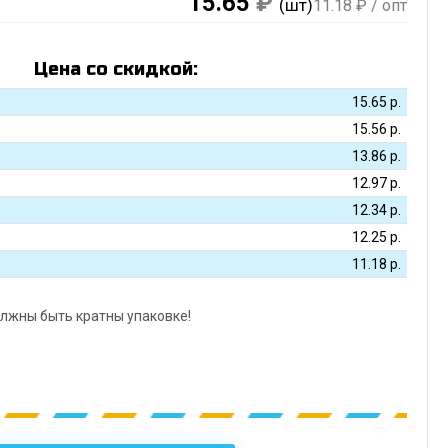
15.65
₽
(шт)
11.18
₽ / опт
Цена со скидкой:
15.65
р.
15.56
р.
13.86
р.
12.97
р.
12.34
р.
12.25
р.
11.18
р.
лжны быть кратны упаковке!