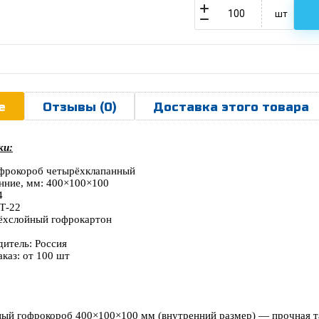
шт
е
Отзывы (0)
Доставка этого товара
ки:
офрокороб четырёхклапанный
нние, мм: 400×100×100
4
 Т-22
рёхслойный гофрокартон
дитель: Россия
каз: от 100 шт
ый гофрокороб 400×100×100 мм (внутренний размер) — прочная та