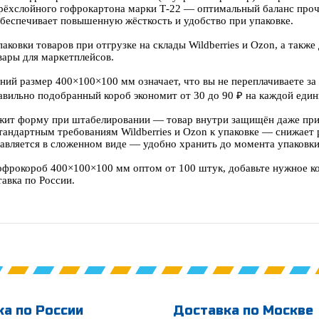
трёхслойного гофрокартона марки Т-22 — оптимальный баланс прочн
обеспечивает повышенную жёсткость и удобство при упаковке.
аковки товаров при отгрузке на склады Wildberries и Ozon, а также
вары для маркетплейсов.
ний размер 400×100×100 мм означает, что вы не переплачиваете з
авильно подобранный короб экономит от 30 до 90 ₽ на каждой един
жит форму при штабелировании — товар внутри защищён даже при
тандартным требованиям Wildberries и Ozon к упаковке — снижает 
авляется в сложенном виде — удобно хранить до момента упаковки,
офрокороб 400×100×100 мм оптом от 100 штук, добавьте нужное кол
авка по России.
а по России
Доставка по Москве