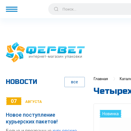
Главная
Катал
НОВОСТИ
все
Четырех
07
АВГУСТА
Новинка
Новое поступление
курьерских пакетов!
Белые и прозрачные
курьерские