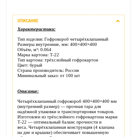
Описание
ОПИСАНИЕ
Отзывы
Характеристики:
(0)
Тип изделия: Гофрокороб четырёхклапанный
Размеры внутренние, мм: 400×400×400
Объём, м³: 0.064
Доставка
Марка картона: Т-22
Тип картона: трёхслойный гофрокартон
этого
Цвет: бурый
Страна производитель: Россия
товара
Минимальный заказ: от 100 шт
Описание:
Четырёхклапанный гофрокороб 400×400×400 мм
(внутренний размер) — прочная тара для
надёжной упаковки и транспортировки товаров.
Изготовлен из трёхслойного гофрокартона марки
Т-22 — оптимальный баланс прочности и
веса.
Четырёхклапанная конструкция (4 клапана
на дне и крышке) обеспечивает повышенную