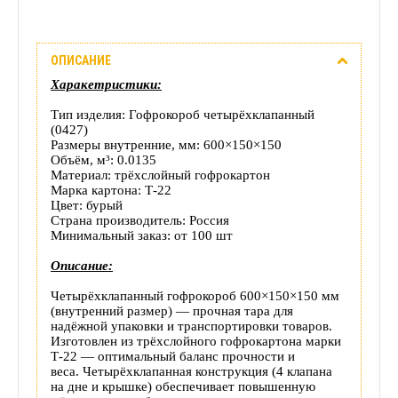
Описание
ОПИСАНИЕ
Отзывы
Харакетристики:
(0)
Тип изделия: Гофрокороб четырёхклапанный
(0427)
Доставка
Размеры внутренние, мм: 600×150×150
Объём, м³: 0.0135
Материал: трёхслойный гофрокартон
этого
Марка картона: Т-22
Цвет: бурый
товара
Страна производитель: Россия
Минимальный заказ: от 100 шт
Описание:
Четырёхклапанный гофрокороб 600×150×150 мм
(внутренний размер) — прочная тара для
надёжной упаковки и транспортировки товаров.
Изготовлен из трёхслойного гофрокартона марки
Т-22 — оптимальный баланс прочности и
веса.
Четырёхклапанная конструкция (4 клапана
на дне и крышке) обеспечивает повышенную