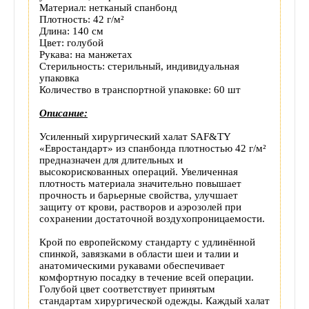
Доставка
Материал: нетканый спанбонд
Плотность: 42 г/м²
Длина: 140 см
этого
Цвет: голубой
Рукава: на манжетах
товара
Стерильность: стерильный, индивидуальная
упаковка
Количество в транспортной упаковке: 60 шт
Описание:
Усиленный хирургический халат SAF&TY
«Евростандарт» из спанбонда плотностью 42 г/м²
предназначен для длительных и
высокорискованных операций. Увеличенная
плотность материала значительно повышает
прочность и барьерные свойства, улучшает
защиту от крови, растворов и аэрозолей при
сохранении достаточной воздухопроницаемости.
Крой по европейскому стандарту с удлинённой
спинкой, завязками в области шеи и талии и
анатомическими рукавами обеспечивает
комфортную посадку в течение всей операции.
Голубой цвет соответствует принятым
стандартам хирургической одежды. Каждый халат