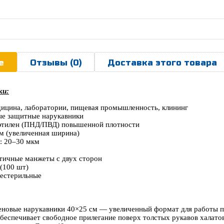
е
Отзывы (0)
Доставка этого товара
ки:
дицина, лаборатории, пищевая промышленность, клининг
ые защитные нарукавники
этилен (ПНД/ПВД) повышенной плотности
см (увеличенная ширина)
: 20–30 мкм
стичные манжеты с двух сторон
(100 шт)
нестерильные
еновые нарукавники 40×25 см — увеличенный формат для работы по
еспечивает свободное прилегание поверх толстых рукавов халатов,