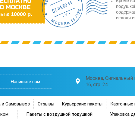
ЕСПЛАТНО
Кроме во
О МОСКВЕ
подушкой
содержа
ы ≥ 10000 р.
исходя и
Москва, Сигнальный п
Напишите нам
16, стр. 24
 и Самовывоз
Отзывы
Курьерские пакеты
Картонные 
нком
Пакеты с воздушной подушкой
Упаковка д