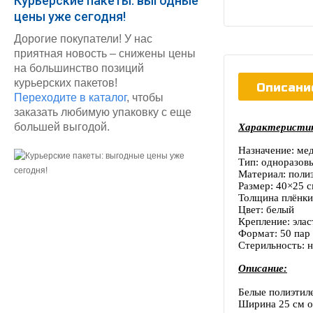
Курьерские пакеты: выгодные
цены уже сегодня!
Дорогие покупатели! У нас
приятная новость – снижены цены
на большинство позиций
курьерских пакетов!
Описани
Переходите в каталог
, чтобы
заказать любимую упаковку с еще
большей выгодой.
Характеристи
Назначение: ме
Тип: одноразов
Материал: поли
Размер: 40×25 
Толщина плёнки
Цвет: белый
Крепление: эла
Формат: 50 пар 
Стерильность: 
Описание:
Белые полиэтил
Ширина 25 см об