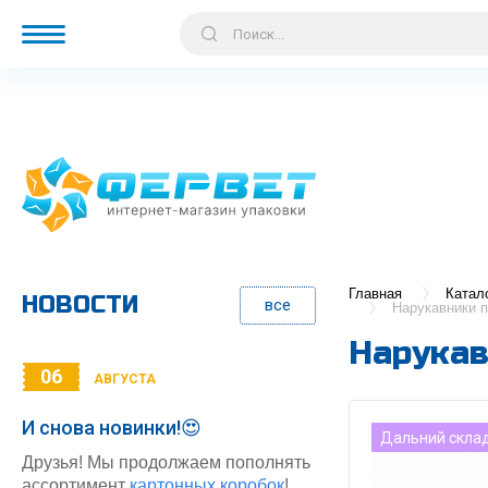
Главная
Катал
НОВОСТИ
все
Нарукавники п
Нарукав
06
АВГУСТА
И снова новинки!😍
Дальний скла
Друзья! Мы продолжаем пополнять
ассортимент
картонных коробок
!