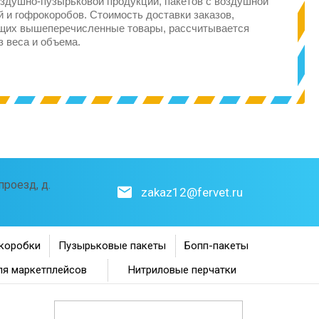
здушно-пузырьковой продукции, пакетов с воздушной
 и гофрокоробов. Стоимость доставки заказов,
щих вышеперечисленные товары, рассчитывается
з веса и объема.
роезд, д.
zakaz12@fervet.ru
коробки
Пузырьковые пакеты
Бопп-пакеты
ля маркетплейсов
Нитриловые перчатки