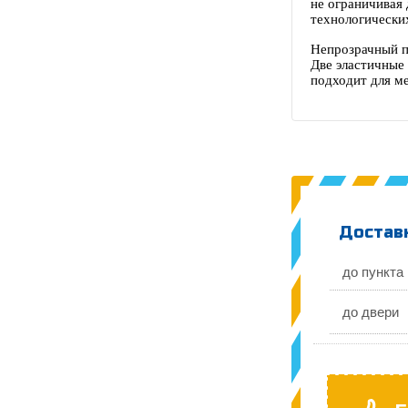
не ограничивая 
технологических
Непрозрачный п
Две эластичные
подходит для м
Доставк
до пункта
до двери