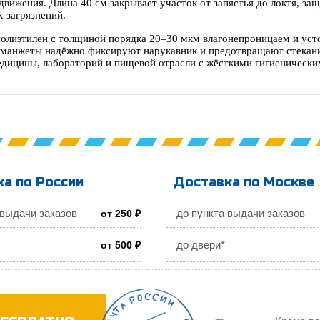
движения. Длина 40 см закрывает участок от запястья до локтя, з
 загрязнений.
олиэтилен с толщиной порядка 20–30 мкм влагонепроницаем и уст
 манжеты надёжно фиксируют нарукавник и предотвращают стекание
едицины, лабораторий и пищевой отрасли с жёсткими гигиенически
а по России
Доставка по Москве
 выдачи заказов
до пункта выдачи заказов
от 250 ₽
до двери*
от 500 ₽