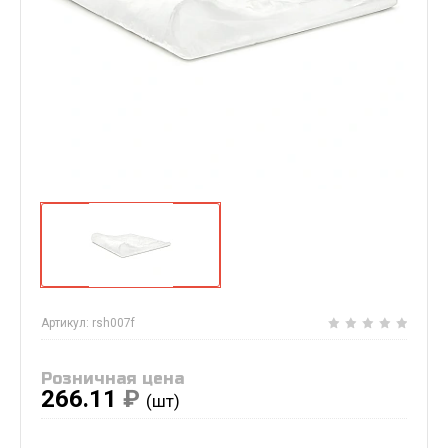
Артикул:
rsh007f
Розничная цена
266.11
₽
(шт)