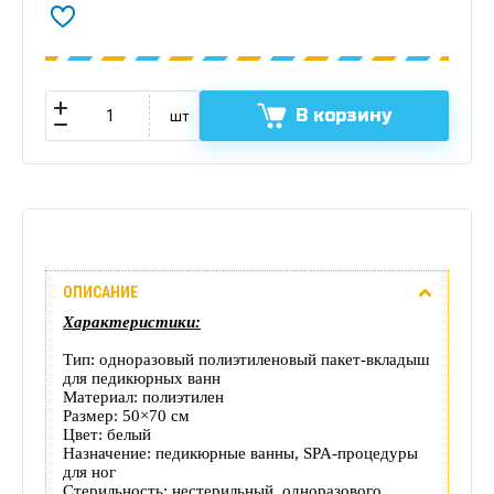
В корзину
шт
Описание
ОПИСАНИЕ
Отзывы
Характеристики:
(0)
Тип: одноразовый полиэтиленовый пакет‑вкладыш
для педикюрных ванн
Доставка
Материал: полиэтилен
Размер: 50×70 см
Цвет: белый
этого
Назначение: педикюрные ванны, SPA‑процедуры
для ног
товара
Стерильность: нестерильный, одноразового