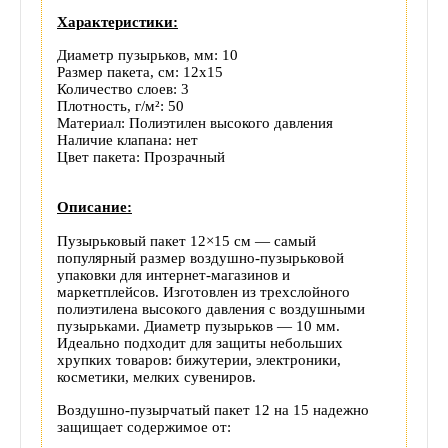
Отзывы
Характеристики:
(0)
Диаметр пузырьков, мм: 10
Размер пакета, см: 12x15
Количество слоев: 3
Доставка
Плотность, г/м²: 50
Материал: Полиэтилен высокого давления
этого
Наличие клапана: нет
Цвет пакета: Прозрачный
товара
Описание:
Пузырьковый пакет 12×15 см — самый
популярный размер воздушно-пузырьковой
упаковки для интернет-магазинов и
маркетплейсов. Изготовлен из трехслойного
полиэтилена высокого давления с воздушными
пузырьками. Диаметр пузырьков — 10 мм.
Идеально подходит для защиты небольших
хрупких товаров: бижутерии, электроники,
косметики, мелких сувениров.
Воздушно-пузырчатый пакет 12 на 15 надежно
защищает содержимое от: