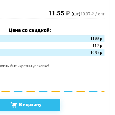
11.55
₽
(шт)
10.97
₽ / опт
Цена со скидкой:
11.55
р.
11.2
р.
10.97
р.
лжны быть кратны упаковке!
В корзину