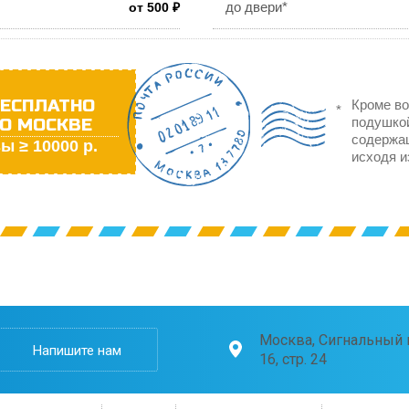
до двери*
от 500 ₽
ЕСПЛАТНО
Кроме во
О МОСКВЕ
подушкой
содержа
ы ≥ 10000 р.
исходя и
Москва, Сигнальный п
Напишите нам
16, стр. 24