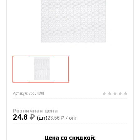
Артикул:
vpp6430f
Розничная цена
24.8
₽
(шт)
23.56
₽ / опт
Цена со скидкой: