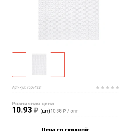
Артикул:
vpp6432f
Розничная цена
10.93
₽
(шт)
10.38
₽ / опт
Цена со скидкой: