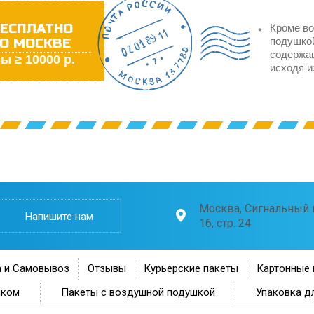
ЕСПЛАТНО
Кроме во
О МОСКВЕ
подушкой
содержа
ы ≥ 10000 р.
исходя и
Москва, Сигнальный п
Напишите нам
16, стр. 24
 и Самовывоз
Отзывы
Курьерские пакеты
Картонные 
нком
Пакеты с воздушной подушкой
Упаковка д