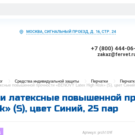
МОСКВА, СИГНАЛЬНЫЙ ПРОЕЗД, Д. 16, СТР. 24
+7 (800) 444-06
zakaz@fervet.r
ог
Средства индивидуальной защиты
Перчатки
Перчатк
ксные повышенной прочности «BENOVY Latex High Risk» (S), цвет Синий,
и латексные повышенной пр
k» (S), цвет Синий, 25 пар
д
Артикул:
prch109f