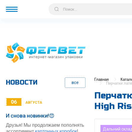
Главная
Катал
НОВОСТИ
все
Перчатки лате
Перчатк
06
АВГУСТА
High Ris
И снова новинки!😍
Друзья! Мы продолжаем пополнять
Дальний скла
ассортимент
картонных коробок
!