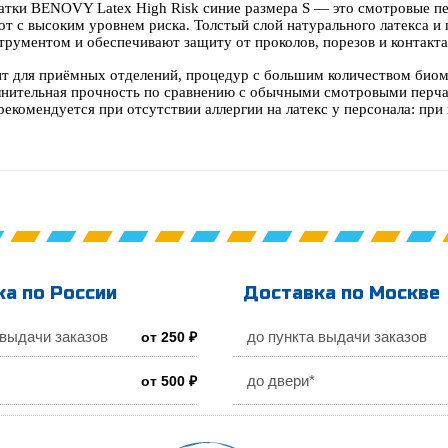
атки BENOVY Latex High Risk синие размера S — это смотровые п
от с высоким уровнем риска. Толстый слой натурального латекса 
струментом и обеспечивают защиту от проколов, порезов и контакт
т для приёмных отделений, процедур с большим количеством биомат
лнительная прочность по сравнению с обычными смотровыми перча
 рекомендуется при отсутствии аллергии на латекс у персонала: п
а по России
Доставка по Москве
 выдачи заказов
до пункта выдачи заказов
от 250 ₽
до двери*
от 500 ₽