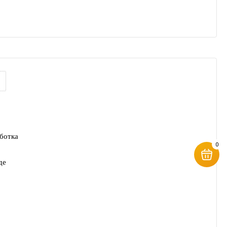
ботка
0
де