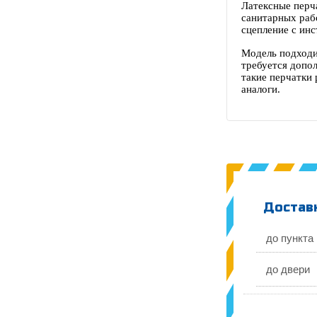
Латексные перч
санитарных раб
сцепление с ин
Модель подходи
требуется допо
такие перчатки
аналоги.
Доставк
до пункта
до двери