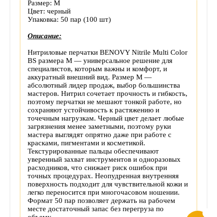
Размер: M
товара
Цвет: черный
Упаковка: 50 пар (100 шт)
Описание:
Нитриловые перчатки BENOVY Nitrile Multi Color
BS размера M — универсальное решение для
специалистов, которым важны и комфорт, и
аккуратный внешний вид. Размер M —
абсолютный лидер продаж, выбор большинства
мастеров. Нитрил сочетает прочность и гибкость,
поэтому перчатки не мешают тонкой работе, но
сохраняют устойчивость к растяжению и
точечным нагрузкам. Черный цвет делает любые
загрязнения менее заметными, поэтому руки
мастера выглядят опрятно даже при работе с
красками, пигментами и косметикой.
Текстурированные пальцы обеспечивают
уверенный захват инструментов и одноразовых
расходников, что снижает риск ошибок при
точных процедурах. Неопудренная внутренняя
поверхность подходит для чувствительной кожи и
легко переносится при многочасовом ношении.
Формат 50 пар позволяет держать на рабочем
месте достаточный запас без перегруза по
объему.