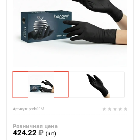
Артикул:
prch006f
Розничная цена
424.22
₽
(шт)