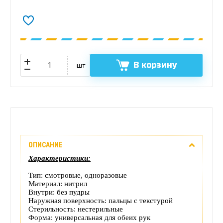
В корзину
шт
Описание
ОПИСАНИЕ
Отзывы
Характеристики:
(0)
Тип: смотровые, одноразовые
Материал: нитрил
Доставка
Внутри: без пудры
Наружная поверхность: пальцы с текстурой
Стерильность: нестерильные
этого
Форма: универсальная для обеих рук