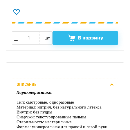
В корзину
шт
Описание
ОПИСАНИЕ
Отзывы
Характеристики:
(0)
Тип: смотровые, одноразовые
Материал: нитрил, без натурального латекса
Доставка
Внутри: без пудры
Снаружи: текстурированные пальцы
Стерильность: нестерильные
этого
Форма: универсальная для правой и левой руки