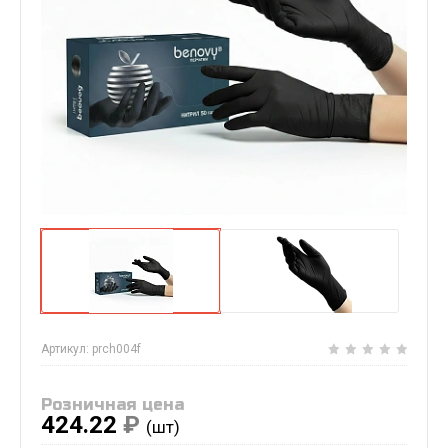
Артикул:
prch004f
Розничная цена
424.22
₽
(шт)