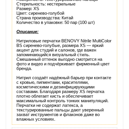
Стерильность: нестерильные
товара
Размер: XS
Цвет: сиренево‑голубой
Страна производства: Китай
Количество в упаковке: 50 пар (100 шт)
Описание:
Нитриловые перчатки BENOVY Nitrile MultiColor
BS сиренево‑голубые, размера XS — яркий
акцент для студий и салонов, где важен
запоминающийся визуальный стиль.
Смешанный оттенок выгодно смотрится на
фото и видео и подчёркивает фирменный цвет
бренда.
Нитрил создаёт надёжный барьер при контакте
с кровью, пигментами, красителями,
косметическими и дезинфицирующими
составами. Благодаря размеру XS перчатка
плотно облегает кисть и обеспечивает
максимальный контроль тонких манипуляций.
Перчатки не содержат латекса, а
текстурированные пальцы дают уверенный
захват инструментов и флаконов даже во
влажных условиях.