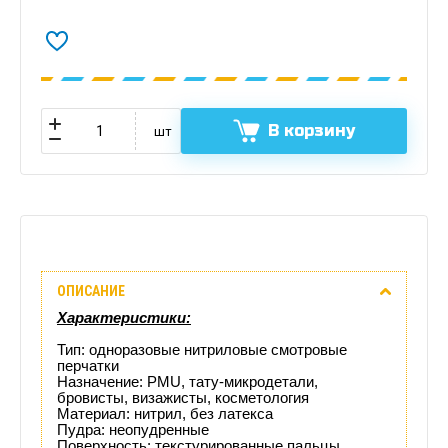
В корзину
шт
Описание
ОПИСАНИЕ
Отзывы
Характеристики:
(0)
Тип: одноразовые нитриловые смотровые
перчатки
Назначение: PMU, тату‑микродетали,
Доставка
бровисты, визажисты, косметология
Материал: нитрил, без латекса
этого
Пудра: неопудренные
Поверхность: текстурированные пальцы