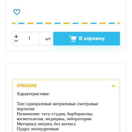
В корзину
шт
Описание
ОПИСАНИЕ
Отзывы
Характеристики:
(0)
Тип: одноразовые нитриловые смотровые
перчатки
Доставка
Назначение: тату‑студии, барбершопы,
косметология, медицина, лаборатории
Материал: нитрил, без латекса
этого
Пудра: неопудренные