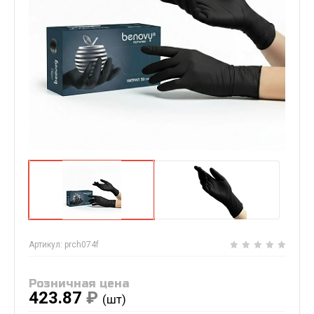
Артикул:
prch074f
Розничная цена
423.87
₽
(шт)