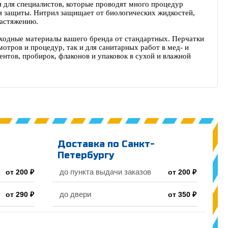
 для специалистов, которые проводят много процедур
я защиты. Нитрил защищает от биологических жидкостей,
растяжению.
сходные материалы вашего бренда от стандартных. Перчатки
мотров и процедур, так и для санитарных работ в мед‑ и
нтов, пробирок, флаконов и упаковок в сухой и влажной
Доставка по Санкт-
Петербургу
до пункта выдачи заказов
от 200 ₽
от 200 ₽
до двери
от 290 ₽
от 350 ₽