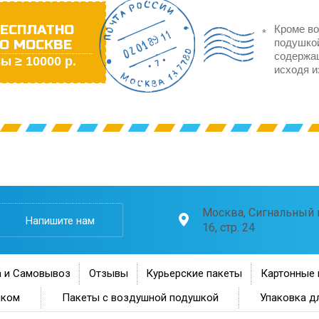
ЕСПЛАТНО
Кроме во
О МОСКВЕ
подушкой
содержа
ы ≥ 10000 р.
исходя и
Москва, Сигнальный п
Напишите нам
16, стр. 24
 и Самовывоз
Отзывы
Курьерские пакеты
Картонные 
нком
Пакеты с воздушной подушкой
Упаковка д