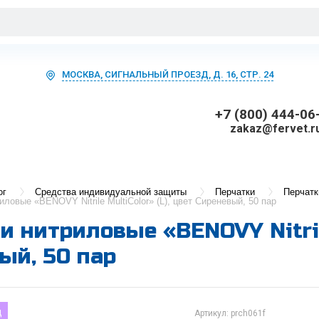
МОСКВА, СИГНАЛЬНЫЙ ПРОЕЗД, Д. 16, СТР. 24
+7 (800) 444-06
zakaz@fervet.r
ог
Средства индивидуальной защиты
Перчатки
Перчатк
иловые «BENOVY Nitrile MultiColor» (L), цвет Cиреневый, 50 пар
и нитриловые «BENOVY Nitrile
ый, 50 пар
д
Артикул:
prch061f