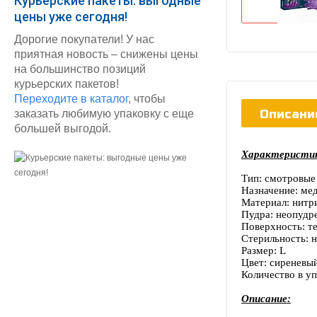
Курьерские пакеты: выгодные
цены уже сегодня!
Дорогие покупатели! У нас
приятная новость – снижены цены
на большинство позиций
курьерских пакетов!
Переходите в каталог
, чтобы
Описани
заказать любимую упаковку с еще
большей выгодой.
Характеристи
Тип: смотровые
Назначение: ме
Материал: нитри
Пудра: неопудр
Поверхность: т
Стерильность: 
Размер: L
Цвет: сиреневы
Количество в уп
Описание: