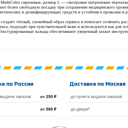
 MultiColor сиреневые, размер L — смотровые нитриловые перчатки
ают более свободную посадку при сохранении медицинского уровн
сметических и дезинфицирующих средств и устойчив к проколам и 
 создаёт тёплый, спокойный образ сервиса и помогает отличить ра
екса, подходят при чувствительной коже и используются как для ос
 Текстурированные пальцы обеспечивают уверенный захват инструме
а по России
Доставка по Москве
 выдачи заказов
до пункта выдачи заказов
от 250 ₽
до двери*
от 500 ₽