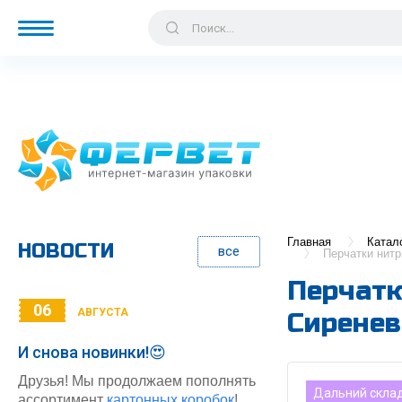
Главная
Катал
НОВОСТИ
все
Перчатки нитр
Перчатк
06
АВГУСТА
Cиренев
И снова новинки!😍
Друзья! Мы продолжаем пополнять
Дальний скла
ассортимент
картонных коробок
!