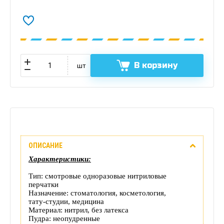
В корзину
шт
Описание
ОПИСАНИЕ
Отзывы
Характеристики:
(0)
Тип: смотровые одноразовые нитриловые
перчатки
Доставка
Назначение: стоматология, косметология,
тату‑студии, медицина
Материал: нитрил, без латекса
этого
Пудра: неопудренные