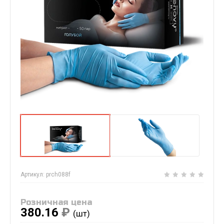
Артикул:
prch088f
Розничная цена
380.16
₽
(шт)