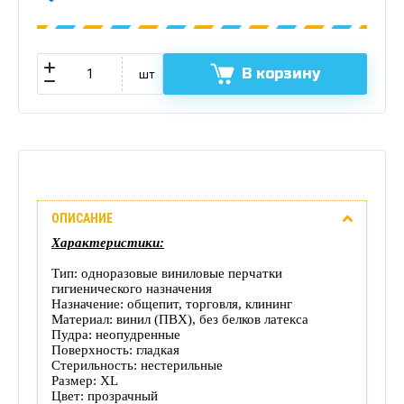
В корзину
шт
Описание
ОПИСАНИЕ
Отзывы
Характеристики:
(0)
Тип: одноразовые виниловые перчатки
гигиенического назначения
Доставка
Назначение: общепит, торговля, клининг
Материал: винил (ПВХ), без белков латекса
Пудра: неопудренные
этого
Поверхность: гладкая
Стерильность: нестерильные
товара
Размер: XL
Цвет: прозрачный