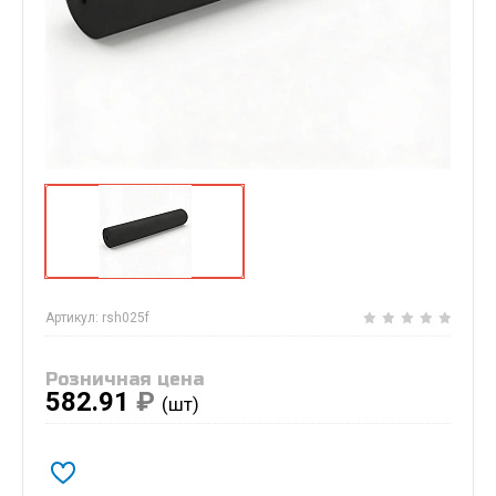
Артикул:
rsh025f
Розничная цена
582.91
₽
(шт)