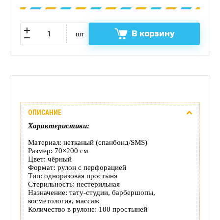
В корзину
шт
Описание
ОПИСАНИЕ
Отзывы
Характеристики:
(0)
Материал: нетканый (спанбонд/SMS)
Размер: 70×200 см
Доставка
Цвет: чёрный
Формат: рулон с перфорацией
Тип: одноразовая простыня
этого
Стерильность: нестерильная
Назначение: тату‑студии, барбершопы,
товара
косметология, массаж
Количество в рулоне: 100 простыней