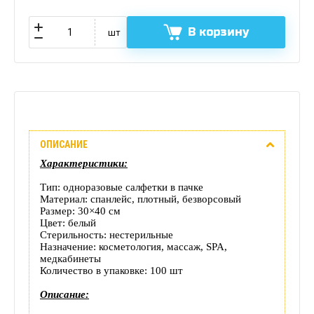
В корзину
шт
Описание
ОПИСАНИЕ
Отзывы
Характеристики:
(0)
Тип: одноразовые салфетки в пачке
Материал: спанлейс, плотный, безворсовый
Доставка
Размер: 30×40 см
Цвет: белый
Стерильность: нестерильные
этого
Назначение: косметология, массаж, SPA,
медкабинеты
товара
Количество в упаковке: 100 шт
Описание: