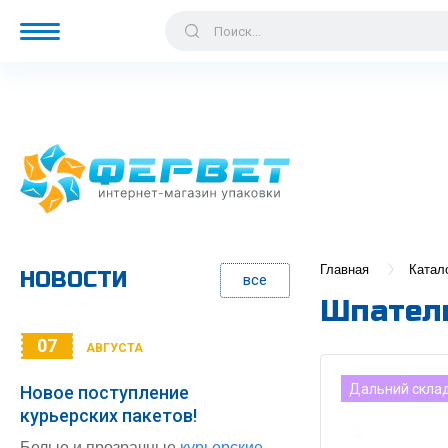
Главная
Катал
НОВОСТИ
все
Шпатели
07
АВГУСТА
Дальний скла
Новое поступление
курьерских пакетов!
Белые и прозрачные
курьерские