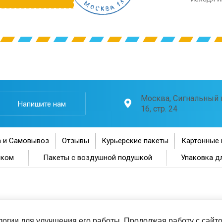
Москва, Сигнальный п
Напишите нам
16, стр. 24
 и Самовывоз
Отзывы
Курьерские пакеты
Картонные 
нком
Пакеты с воздушной подушкой
Упаковка д
ологии для улучшения его работы. Продолжая работу с сай