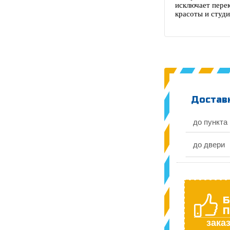
исключает перек
красоты и студи
Доставк
до пункта
до двери
Б
П
заказ