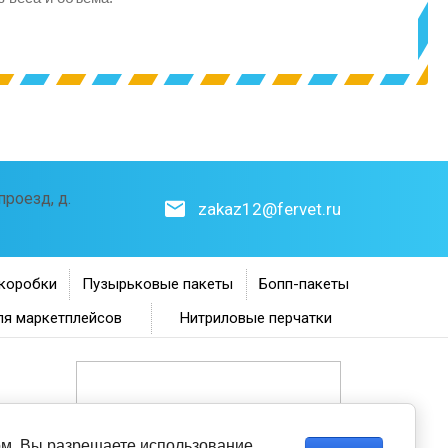
роезд, д.
zakaz12@fervet.ru
коробки
Пузырьковые пакеты
Бопп-пакеты
ля маркетплейсов
Нитриловые перчатки
том, Вы разрешаете использование