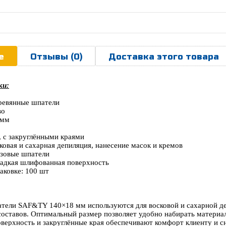
е
Отзывы (0)
Доставка этого товара
ки:
еревянные шпатели
во
 мм
, с закруглёнными краями
ковая и сахарная депиляция, нанесение масок и кремов
зовые шпатели
ладкая шлифованная поверхность
аковке: 100 шт
тели SAF&TY 140×18 мм используются для восковой и сахарной деп
оставов. Оптимальный размер позволяет удобно набирать материал
верхность и закруглённые края обеспечивают комфорт клиенту и 