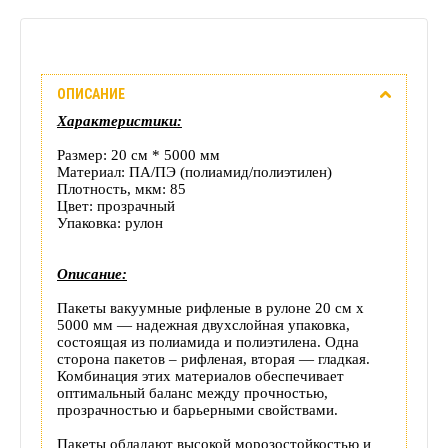
Описание
ОПИСАНИЕ
Отзывы
Характеристики:
(0)
Размер: 20 см * 5000 мм
Материал: ПА/ПЭ (полиамид/полиэтилен)
Доставка
Плотность, мкм: 85
Цвет: прозрачный
Упаковка: рулон
этого
товара
Описание:
Пакеты вакуумные рифленые в рулоне 20 см х
5000 мм — надежная двухслойная упаковка,
состоящая из полиамида и полиэтилена. Одна
сторона пакетов – рифленая, вторая — гладкая.
Комбинация этих материалов обеспечивает
оптимальный баланс между прочностью,
прозрачностью и барьерными свойствами.
Пакеты обладают высокой морозостойкостью и