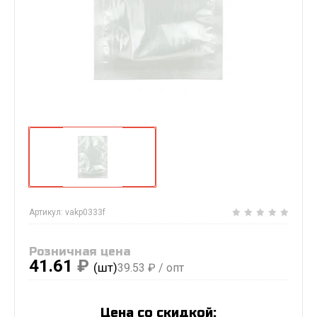
Артикул:
vakp0333f
Розничная цена
41.61
₽
(шт)
39.53
₽ / опт
Цена со скидкой: