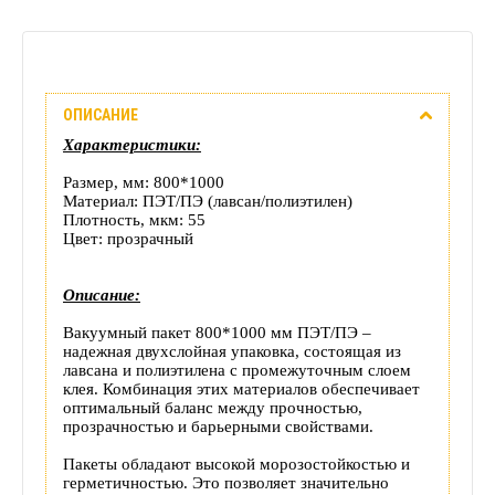
Описание
ОПИСАНИЕ
Отзывы
Характеристики:
(0)
Размер, мм: 800*1000
Материал: ПЭТ/ПЭ (лавсан/полиэтилен)
Доставка
Плотность, мкм: 55
Цвет: прозрачный
этого
Описание:
товара
Вакуумный пакет 800*1000 мм ПЭТ/ПЭ –
надежная двухслойная упаковка, состоящая из
лавсана и полиэтилена с промежуточным слоем
клея. Комбинация этих материалов обеспечивает
оптимальный баланс между прочностью,
прозрачностью и барьерными свойствами.
Пакеты обладают высокой морозостойкостью и
герметичностью. Это позволяет значительно