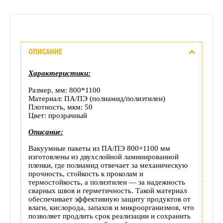
Описание
ОПИСАНИЕ
Отзывы
Характеристики:
(0)
Размер, мм: 800*1100
Материал: ПА/ПЭ (полиамид/полиэтилен)
Доставка
Плотность, мкм: 50
Цвет: прозрачный
этого
Описание:
товара
Вакуумные пакеты из ПА/ПЭ 800×1100 мм
изготовлены из двухслойной ламинированной
пленки, где полиамид отвечает за механическую
прочность, стойкость к проколам и
термостойкость, а полиэтилен — за надежность
сварных швов и герметичность. Такой материал
обеспечивает эффективную защиту продуктов от
влаги, кислорода, запахов и микроорганизмов, что
позволяет продлить срок реализации и сохранить