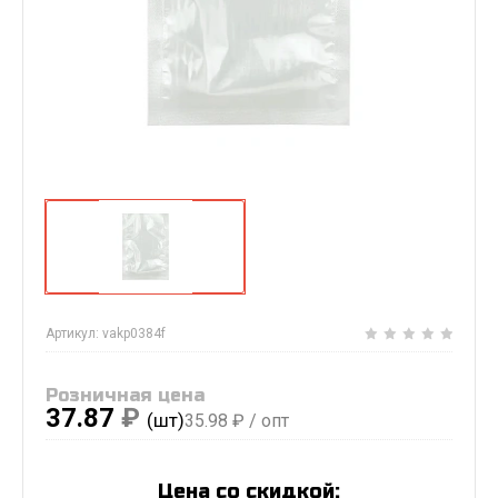
Артикул:
vakp0384f
Розничная цена
37.87
₽
(шт)
35.98
₽ / опт
Цена со скидкой: