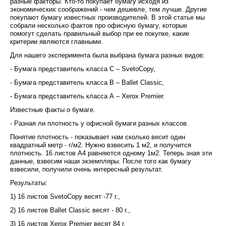
разные факторы. Кто-то покупает бумагу исходя из
экономических соображений - чем дешевле, тем лучше. Другие
покупают бумагу известных производителей. В этой статье мы
собрали несколько фактов про офисную бумагу, которые
помогут сделать правильный выбор при ее покупке, какие
критерии являются главными.
Для нашего эксперимента была выбрана бумага разных видов:
- Бумага представитель класса С – SvetoCopy,
- Бумага представитель класса В – Ballet Classic,
- Бумага представитель класса А – Xerox Premier.
Известные факты о бумаге.
- Разная ли плотность у офисной бумаги разных классов.
Понятие плотность - показывает нам сколько весит один
квадратный метр - г/м2. Нужно взвесить 1 м2, и получится
плотность. 16 листов А4 равняются одному 1м2. Теперь зная эти
данные, взвесим наши экземпляры. После того как бумагу
взвесили, получили очень интересный результат.
Результаты:
1) 16 листов SvetoCopy весят -77 г.,
2) 16 листов Ballet Classic весят - 80 г.,
3) 16 листов Xerox Premier весят 84 г.