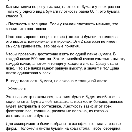
Как мы видим по результатам, плотность бумаги у всех разная.
Только у одного вида бумаги плотность равна 80 г., это бумага
класса В.
- Плотность и толщина. Если у бумаги плотность меньше, это
значит, что она тонкая.
Плотность проще говоря это вес (тяжесть) бумаги, а толщина -
это высота, измеряемая в микронах. Эти 2 критерия не имеет
смысла сравнивать, это разные понятия.
Чтобы проверить достаточно взять по одной пачке бумаги. В
каждой пачке 500 листов. Затем линейкой нужно измерить высоту
каждой пачки, а потом и толщину каждого листа. Сразу стало
ясно, что все пачки имеют равную высоту, а значит и толщина
листа одинаковая у всех.
Вывод: плотность бумаги, не связана с толщиной листа.
- Жесткость
Этот параметр показывает, как лист бумаги будет изгибаться в
ходе печати. Бумага чей показатель жесткости больше, меньше
будет застревать в оргтехнике. Жесткость зависит от трех
факторов: вес, толщина, различные волокна, из которых
изготавливается бумага.
Для эксперимента были выбраны те же офисные листы, разных
фирм. Положили листы бумаги на край стола, чтобы середина