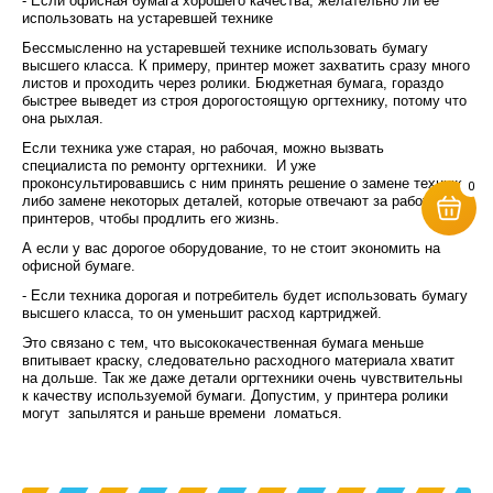
- Если офисная бумага хорошего качества, желательно ли ее
использовать на устаревшей технике
Бессмысленно на устаревшей технике использовать бумагу
высшего класса. К примеру, принтер может захватить сразу много
листов и проходить через ролики. Бюджетная бумага, гораздо
быстрее выведет из строя дорогостоящую оргтехнику, потому что
она рыхлая.
Если техника уже старая, но рабочая, можно вызвать
специалиста по ремонту оргтехники. И уже
проконсультировавшись с ним принять решение о замене технике,
0
либо замене некоторых деталей, которые отвечают за работу
принтеров, чтобы продлить его жизнь.
А если у вас дорогое оборудование, то не стоит экономить на
офисной бумаге.
- Если техника дорогая и потребитель будет использовать бумагу
высшего класса, то он уменьшит расход картриджей.
Это связано с тем, что высококачественная бумага меньше
впитывает краску, следовательно расходного материала хватит
на дольше. Так же даже детали оргтехники очень чувствительны
к качеству используемой бумаги. Допустим, у принтера ролики
могут запылятся и раньше времени ломаться.