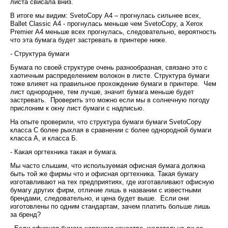
листа свисала вниз.
В итоге мы видим: SvetoCopy А4 – прогнулась сильнее всех,
Ballet Classic А4 - прогнулась меньше чем SvetoCopy, а Xerox
Premier А4 меньше всех прогнулась, следовательно, вероятность
что эта бумага будет застревать в принтере ниже.
- Структура бумаги
Бумага по своей структуре очень разнообразная, связано это с
хаотичным распределением волокон в листе. Структура бумаги
тоже влияет на правильное прохождение бумаги в принтере. Чем
лист однороднее, тем лучше, значит бумага меньше будет
застревать. Проверить это можно если мы в солнечную погоду
прислоним к окну лист бумаги с надписью.
На опыте проверили, что структура бумаги бумаги SvetoCopy
класса С более рыхлая в сравнении с более однородной бумаги
класса А, и класса Б.
- Какая оргтехника такая и бумага.
Мы часто слышим, что используемая офисная бумага должна
быть той же фирмы что и офисная оргтехника. Такая бумагу
изготавливают на тех предприятиях, где изготавливают офисную
бумагу других фирм, отличие лишь в названии с известными
брендами, следовательно, и цена будет выше. Если они
изготовлены по одним стандартам, зачем платить больше лишь
за бренд?