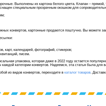
рочные. Выполнены из картона белого цвета. Клапан – прямой, 
оснащен специальным прозрачным окошком для сопроводитель
мм;
ажных конвертов, картонные продаются поштучно. Вы можете зак
есылки:
ов, карт, календарей, фотографий, стикеров;
 квитанций, писем.
сальная упаковка, которая даже в 2022 году остается популяр
 каждой категории конвертов. Надеемся, эта статья была для в
юбой из видов конвертов, переходите в
каталог товаров
. Достав