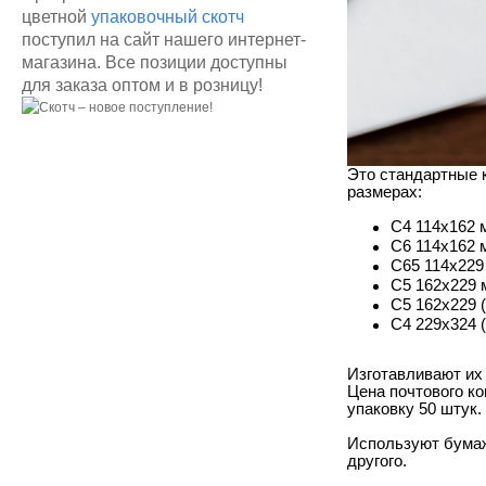
цветной
упаковочный скотч
поступил на сайт нашего интернет-
магазина. Все позиции доступны
для заказа оптом и в розницу!
Это стандартные 
размерах:
С4 114х162 м
С6 114х162 м
С65 114х229
С5 162х229 
С5 162х229 
С4 229х324 
Изготавливают их 
Цена почтового ко
упаковку 50 штук.
Используют бумаж
другого.