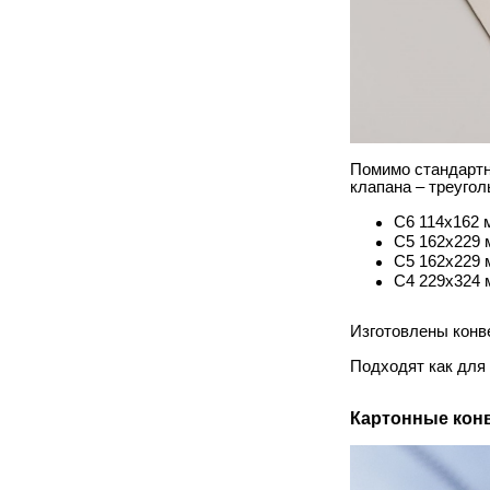
Помимо стандартны
клапана – треуго
С6 114х162 
С5 162х229 
С5 162х229 
С4 229х324 
Изготовлены конве
Подходят как для 
Картонные кон