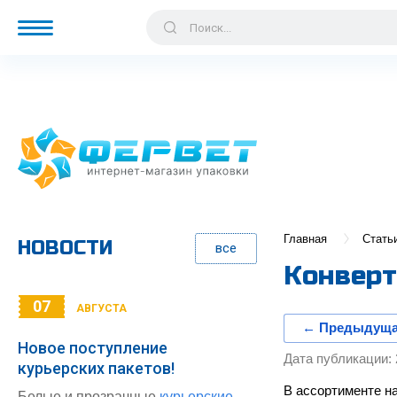
Главная
Стать
НОВОСТИ
все
Конверт
07
АВГУСТА
← Предыдущ
Новое поступление
Дата публикации: 
курьерских пакетов!
В ассортименте н
Белые и прозрачные
курьерские