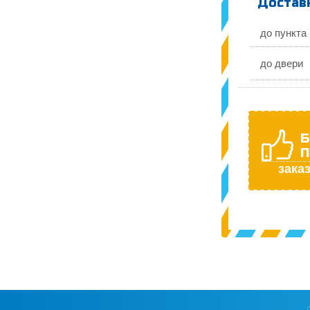
Доставк
до пункта
до двери
Б
П
заказ