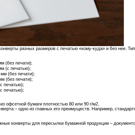
конверты разных размеров с печатью «кому-куда» и без нее. Т
м (без печати);
м (с печатью);
 мм (без печати);
мм (без печати);
(с печатью);
(с печатью);
из офсетной бумаги плотностью 80 или 90 г/м2.
нверта – одно из главных его преимуществ. Например, стандартн
ные конверты для пересылки бумажной продукции – документов,