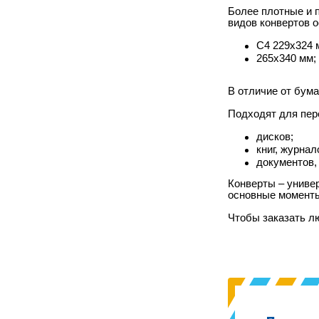
Более плотные и п
видов конвертов 
С4 229х324 
265х340 мм;
В отличие от бум
Подходят для пер
дисков;
книг, журнал
документов,
Конверты – универ
основные моменты
Чтобы заказать л