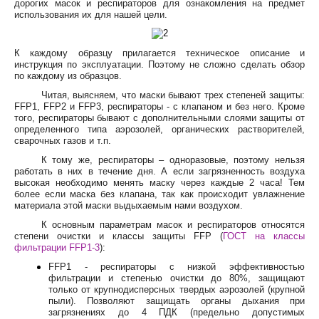
дорогих масок и респираторов для ознакомления на предмет
использования их для нашей цели.
К каждому образцу прилагается техническое описание и
инструкция по эксплуатации. Поэтому не сложно сделать обзор
по каждому из образцов.
Читая, выясняем, что маски бывают трех степеней защиты:
FFP1, FFP2 и FFP3, респираторы - с клапаном и без него. Кроме
того, респираторы бывают с дополнительными слоями защиты от
определенного типа аэрозолей, органических растворителей,
сварочных газов и т.п.
К тому же, респираторы – одноразовые, поэтому нельзя
работать в них в течение дня. А если загрязненность воздуха
высокая необходимо менять маску через каждые 2 часа! Тем
более если маска без клапана, так как происходит увлажнение
материала этой маски выдыхаемым нами воздухом.
К основным параметрам масок и респираторов относятся
степени очистки и классы защиты FFP (
ГОСТ на классы
фильтрации FFP1-3
):
FFP1 - респираторы с низкой эффективностью
фильтрации и степенью очистки до 80%, защищают
только от крупнодисперсных твердых аэрозолей (крупной
пыли). Позволяют защищать органы дыхания при
загрязнениях до 4 ПДК (предельно допустимых