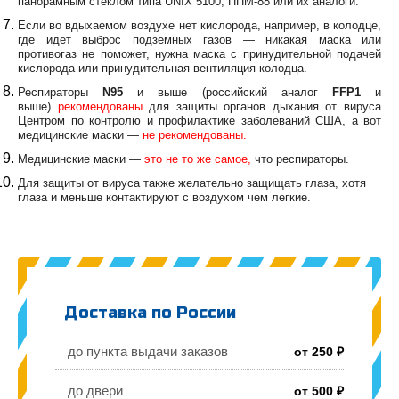
панорамным стеклом типа UNIX 5100, ППМ-88 или их аналоги.
Если во вдыхаемом воздухе нет кислорода, например, в колодце,
где идет выброс подземных газов — никакая маска или
противогаз не поможет, нужна маска с принудительной подачей
кислорода или принудительная вентиляция колодца.
Респираторы
N95
и выше (российский аналог
FFP1
и
выше)
рекомендованы
для защиты органов дыхания от вируса
Центром по контролю и профилактике заболеваний США, а вот
медицинские маски —
не рекомендованы
.
Медицинские маски —
это не то же самое
,
что респираторы.
Для защиты от вируса также желательно защищать глаза, хотя
глаза и меньше контактируют с воздухом чем легкие.
Доставка по России
до пункта выдачи заказов
от 250 ₽
до двери
от 500 ₽