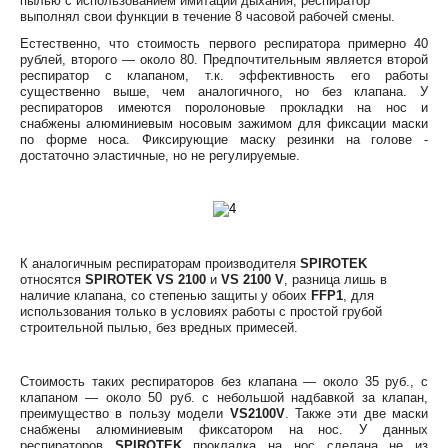
пылью с использованием имитации дыхания, респиратор
выполнял свои функции в течение 8 часовой рабочей смены.
Естественно, что стоимость первого респиратора примерно 40
рублей, второго — около 80. Предпочтительным является второй
респиратор с клапаном, т.к. эффективность его работы
существенно выше, чем аналогичного, но без клапана. У
респираторов имеются поролоновые прокладки на нос и
снабжены алюминиевым носовым зажимом для фиксации маски
по форме носа. Фиксирующие маску резинки на голове -
достаточно эластичные, но не регулируемые.
К аналогичным респираторам производителя
SPIROTEK
относятся
SPIROTEK VS 2100
и
VS 2100 V
, разница лишь в
наличие клапана, со степенью защиты у обоих
FFP1
, для
использования только в условиях работы с простой грубой
строительной пылью, без вредных примесей.
Стоимость таких респираторов без клапана — около 35 руб., с
клапаном — около 50 руб. с небольшой надбавкой за клапан,
преимущество в пользу модели
VS2100V
. Также эти две маски
снабжены алюминиевым фиксатором на нос. У данных
респираторов
SPIROTEK
прокладка на нос сделана не из