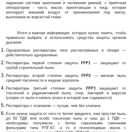
надежная система крепления и натяжения ремней, с приятным
обтюратором - часть маски, прилегающая к лицу, которая
изолирует внешний воздух от проникновения под маску,
выполнена из ворсистой ткани.
Итоги и важная информация, которую нужно понять, чтобы
правильно выбрать и использовать средства защиты органов
дыхания.
Одноразовые респираторы типа рассмотренных в обзоре —
действительно одноразовые.
Респираторы первой степени защиты
FFP1
— защищают от
грубой строительной пыли.
Респираторы второй степени защиты
FFP2
— мелкая пыль
средней токсичности и жидкие аэрозоли.
Респираторы третьей степени защиты
FFP3
защищают от
токсичной и радиоактивной пыли, спор, бактерий и вирусов
(скорее от пыли и капель влаги в которой они содержатся).
Респираторы с клапаном — лучше, чем без клапана.
Если нужна защита от чего-то более вредного, чем простая пыль
до 50 ПДК или особо токсичная пыль и газы до 1 ПДК —
необходимы полумаски с более серьезными сменными
фильтрами типа РПГ-67, а то и полнолицевые маски с