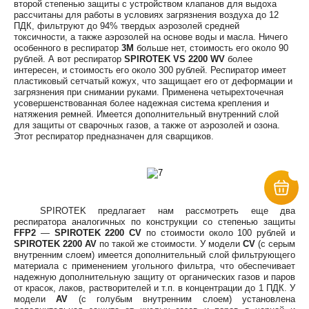
второй степенью защиты с устройством клапанов для выдоха
рассчитаны для работы в условиях загрязнения воздуха до 12
ПДК, фильтруют до 94% твердых аэрозолей средней
токсичности, а также аэрозолей на основе воды и масла. Ничего
особенного в респиратор
3M
больше нет, стоимость его около 90
рублей. А вот респиратор
SPIROTEK VS 2200 WV
более
интересен, и стоимость его около 300 рублей. Респиратор имеет
пластиковый сетчатый кожух, что защищает его от деформации и
загрязнения при снимании руками. Применена четырехточечная
усовершенствованная более надежная система крепления и
натяжения ремней. Имеется дополнительный внутренний слой
для защиты от сварочных газов, а также от аэрозолей и озона.
Этот респиратор предназначен для сварщиков.
SPIROTEK предлагает нам рассмотреть еще два
респиратора аналогичных по конструкции со степенью защиты
FFP2
—
SPIROTEK 2200 CV
по стоимости около 100 рублей и
SPIROTEK
2200 AV
по такой же стоимости. У модели
CV
(с серым
внутренним слоем) имеется дополнительный слой фильтрующего
материала с применением угольного фильтра, что обеспечивает
надежную дополнительную защиту от органических газов и паров
от красок, лаков, растворителей и т.п. в концентрации до 1 ПДК. У
модели
AV
(с голубым внутренним слоем) установлена