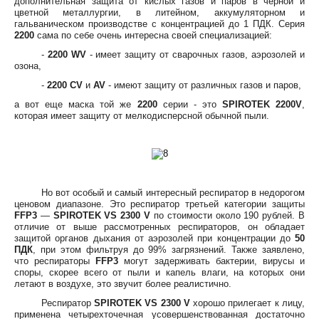
дополнительная защита от кислых газов и паров в черной и
цветной металлургии, в литейном, аккумуляторном и
гальваническом производстве с концентрацией до 1 ПДК. Серия
2200
сама по себе очень интересна своей специализацией:
-
2200 WV
- имеет защиту от сварочных газов, аэрозолей и
озона,
-
2200 CV
и
AV
- имеют защиту от различных газов и паров,
а вот еще маска той же
2200
серии - это
SPIROTEK 2200V
,
которая имеет защиту от мелкодисперсной обычной пыли.
Но вот особый и самый интересный респиратор в недорогом
ценовом диапазоне. Это респиратор третьей категории защиты
FFP3
—
SPIROTEK VS 2300 V
по стоимости около 190 рублей. В
отличие от выше рассмотренных респираторов, он обладает
защитой органов дыхания от аэрозолей при концентрации до
50
ПДК
, при этом фильтруя до 99% загрязнений. Также заявлено,
что респираторы
FFP3
могут задерживать бактерии, вирусы и
споры, скорее всего от пыли и капель влаги, на которых они
летают в воздухе, это звучит более реалистично.
Респиратор
SPIROTEK VS 2300 V
хорошо прилегает к лицу,
применена четырехточечная усовершенствованная достаточно