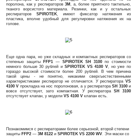
поролона, как у респираторов
3M
, а, более приятного тактильно,
тканого ворсистого материала. Резинки, как и у остальных
респираторов
SPIROTEK
, имеют фиксатор натяжения из
пластика, вполне удобный для регулировки натяжения их на
голове.
Еще одна пара, но уже складных и компактных респираторов со
степенью защиты
FFP1
—
SPIROTEK SH 3100
по стоимости
немного больше 30 рублей и
SPIROTEK
VS 4100 V
, но уже по
гораздо высокой стоимости более 200 рублей. В чем причина
такой цены - не понятно, никакими сверхъестественными
характеристиками респиратор не отличается. У респиратора
VS
4100 V
прокладка на нос поролоновая, а у респиратора
SH 3100
и
вовсе отсутствует, зато компактная. У респиратора
SH 3100
отсутствует клапан, у модели
VS 4100 V
клапан есть.
Познакомимся с респираторами более серьезной, второй степени
защиты
FFP2
—
3M 8122
и
SPIROTEK VS 2200 WV
. Эти маски со