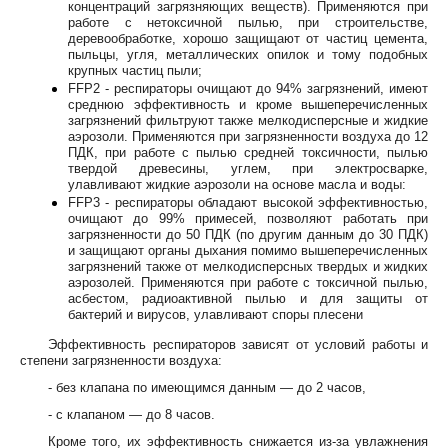
концентраций загрязняющих веществ). Применяются при
работе с нетоксичной пылью, при строительстве,
деревообработке, хорошо защищают от частиц цемента,
пыльцы, угля, металлических опилок и тому подобных
крупных частиц пыли;
FFP2 - респираторы очищают до 94% загрязнений, имеют
среднюю эффективность и кроме вышеперечисленных
загрязнений фильтруют также мелкодисперсные и жидкие
аэрозоли. Применяются при загрязненности воздуха до 12
ПДК, при работе с пылью средней токсичности, пылью
твердой древесины, углем, при электросварке,
улавливают жидкие аэрозоли на основе масла и воды:
FFP3 - респираторы обладают высокой эффективностью,
очищают до 99% примесей, позволяют работать при
загрязненности до 50 ПДК (по другим данным до 30 ПДК)
и защищают органы дыхания помимо вышеперечисленных
загрязнений также от мелкодисперсных твердых и жидких
аэрозолей. Применяются при работе с токсичной пылью,
асбестом, радиоактивной пылью и для защиты от
бактерий и вирусов, улавливают споры плесени
Эффективность респираторов зависят от условий работы и
степени загрязненности воздуха:
- без клапана по имеющимся данным — до 2 часов,
- с клапаном — до 8 часов.
Кроме того, их эффективность снижается из-за увлажнения