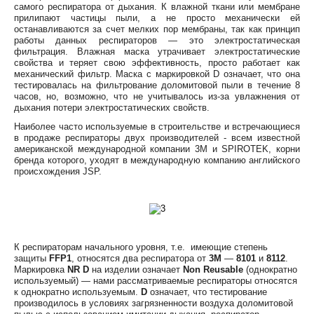
самого респиратора от дыхания. К влажной ткани или мембране
прилипают частицы пыли, а не просто механически ей
останавливаются за счет мелких пор мембраны, так как принцип
работы данных респираторов — это электростатическая
фильтрация. Влажная маска утрачивает электростатические
свойства и теряет свою эффективность, просто работает как
механический фильтр. Маска с маркировкой D означает, что она
тестировалась на фильтрование доломитовой пыли в течение 8
часов, но, возможно, что не учитывалось из-за увлажнения от
дыхания потери электростатических свойств.
Наиболее часто используемые в строительстве и встречающиеся
в продаже респираторы двух производителей - всем известной
американской международной компании 3М и SPIROTEK, корни
бренда которого, уходят в международную компанию английского
происхождения JSP.
К респираторам начального уровня, т.е. имеющие степень
защиты
FFP1
, относятся два респиратора от
3M
—
8101
и
8112
.
Маркировка
NR D
на изделии означает
Non Reusable
(однократно
используемый) — нами рассматриваемые респираторы относятся
к однократно используемым.
D
означает, что тестирование
производилось в условиях загрязненности воздуха доломитовой