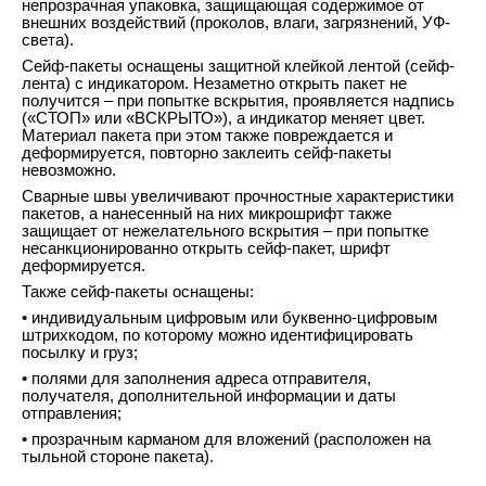
непрозрачная упаковка, защищающая содержимое от
внешних воздействий (проколов, влаги, загрязнений, УФ-
света).
Сейф-пакеты оснащены защитной клейкой лентой (сейф-
лента) с индикатором. Незаметно открыть пакет не
получится – при попытке вскрытия, проявляется надпись
(«СТОП» или «ВСКРЫТО»), а индикатор меняет цвет.
Материал пакета при этом также повреждается и
деформируется, повторно заклеить сейф-пакеты
невозможно.
Сварные швы увеличивают прочностные характеристики
пакетов, а нанесенный на них микрошрифт также
защищает от нежелательного вскрытия – при попытке
несанкционированно открыть сейф-пакет, шрифт
деформируется.
Также сейф-пакеты оснащены:
• индивидуальным цифровым или буквенно-цифровым
штрихкодом, по которому можно идентифицировать
посылку и груз;
• полями для заполнения адреса отправителя,
получателя, дополнительной информации и даты
отправления;
• прозрачным карманом для вложений (расположен на
тыльной стороне пакета).