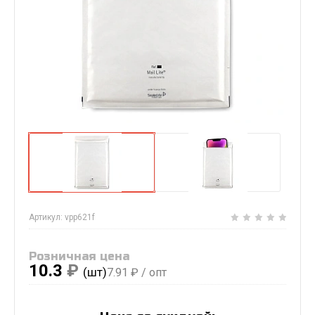
Артикул:
vpp621f
Розничная цена
10.3
₽
(шт)
7.91
₽ / опт