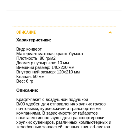
Описание
ОПИСАНИЕ
Отзывы
Характеристики:
(0)
Вид: конверт
Материал: матовая крафт-бумага
Плотность: 80 гр/м2
Доставка
Диаметр пузырьков: 10 мм
Внешний размер: 140х220 мм
этого
Внутренний размер: 120х210 мм
Клапан: 50 мм
Вес: 6 гр
товара
Описание:
Крафт-пакет с воздушной подушкой
B/00 удобен для отправления хрупких грузов
почтовыми, курьерскими и транспортными
компаниями. В зависимости от габаритов
пакета его используют для транспортировки
хрупких сувениров, различных компьютерных и
телефонных запчастей, ценных книг, cd-дисков,