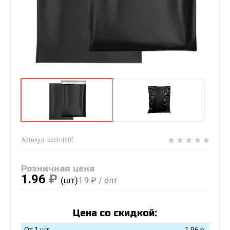
Артикул:
kbch450f
Розничная цена
1.96
₽
(шт)
1.9
₽ / опт
Цена со скидкой:
От 1 шт
1.96
р.