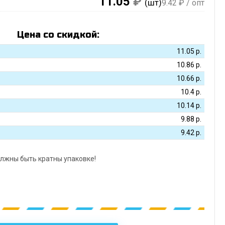
11.05
₽
(шт)
9.42
₽ / опт
Цена со скидкой:
11.05
р.
10.86
р.
10.66
р.
10.4
р.
10.14
р.
9.88
р.
9.42
р.
лжны быть кратны упаковке!