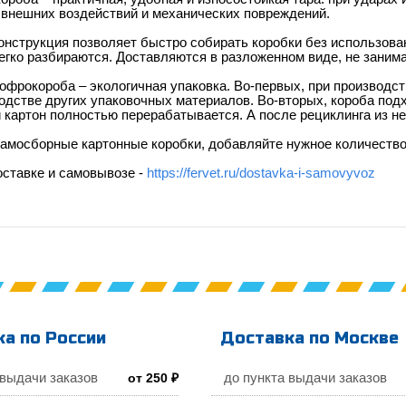
 внешних воздействий и механических повреждений.
онструкция позволяет быстро собирать коробки без использов
егко разбираются. Доставляются в разложенном виде, не занима
фрокороба – экологичная упаковка. Во-первых, при производст
одстве других упаковочных материалов. Во-вторых, короба подх
картон полностью перерабатывается. А после рециклинга из не
амосборные картонные коробки, добавляйте нужное количество 
оставке и самовывозе -
https://fervet.ru/dostavka-i-samovyvoz
а по России
Доставка по Москве
 выдачи заказов
до пункта выдачи заказов
от 250 ₽