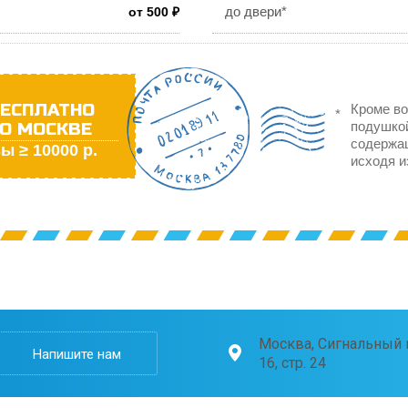
до двери*
от 500 ₽
ЕСПЛАТНО
Кроме во
О МОСКВЕ
подушкой
содержа
ы ≥ 10000 р.
исходя и
Москва, Сигнальный п
Напишите нам
16, стр. 24