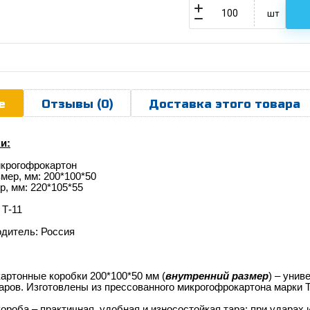
шт
е
Отзывы (0)
Доставка этого товара
и:
икрогофрокартон
мер, мм: 200*100*50
, мм: 220*105*55
 Т-11
одитель: Россия
артонные коробки
200*100*50
мм (
внутренний размер
) – унив
ров. Изготовлены из прессованного микрогофрокартона марки Т
роба – практичная, удобная и износостойкая тара: при ударах