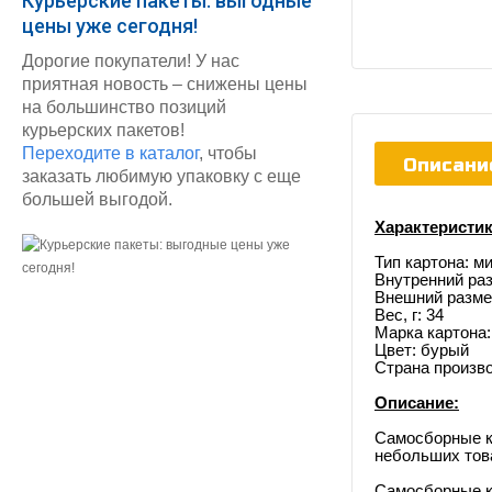
Курьерские пакеты: выгодные
цены уже сегодня!
Дорогие покупатели! У нас
приятная новость – снижены цены
на большинство позиций
курьерских пакетов!
Переходите в каталог
, чтобы
Описани
заказать любимую упаковку с еще
большей выгодой.
Характеристик
Тип картона: м
Внутренний раз
Внешний размер
Вес, г: 34
Марка картона:
Цвет: бурый
Страна произв
Описание:
Самосборные к
небольших това
Самосборные ко