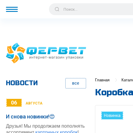
Главная
Катал
НОВОСТИ
все
Коробка
06
АВГУСТА
Новинка
И снова новинки!😍
Друзья! Мы продолжаем пополнять
ассортимент
картонных коробок
!