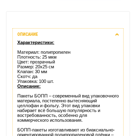
Описание
ОПИСАНИЕ
Отзывы
Характеристики:
(0)
Материал: полипропилен
Плотность: 25 мкм
Цвет: прозрачный
Доставка
Размер: 20х25 см
Клапан: 30 мм
этого
Скотч: да
Упаковка: 100 шт.
Описание:
товара
Пакеты БОПП – современный вид упаковочного
материала, постепенно вытесняющий
целлофан и фольгу. Этот вид упаковки
набирает всё большую популярность и
востребованность, особенно для
коммерческого использования.
БОПП-пакеты изготавливают из биаксиально-
ориентированной полипропиленовой плёнки –