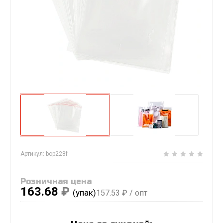
Артикул:
bop228f
Розничная цена
163.68
₽
(упак)
157.53
₽ / опт