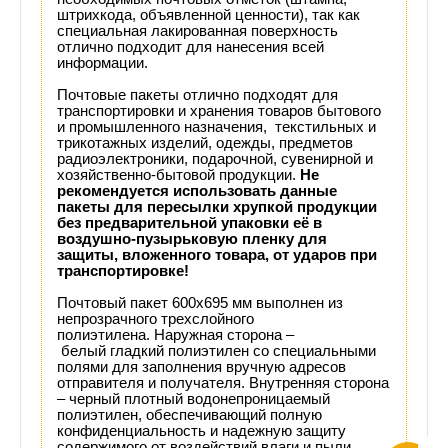
штрихкода, объявленной ценности), так как
специальная лакированная поверхность
отлично подходит для нанесения всей
информации.
Почтовые пакеты отлично подходят для
транспортировки и хранения товаров бытового
и промышленного назначения, текстильных и
трикотажных изделий, одежды, предметов
радиоэлектроники, подарочной, сувенирной и
хозяйственно-бытовой продукции.
Не
рекомендуется использовать данные
пакеты для пересылки хрупкой продукции
без предварительной упаковки её в
воздушно-пузырьковую пленку для
защиты, вложенного товара, от ударов при
транспортировке!
Почтовый пакет 600х695
мм
выполнен из
непрозрачного трехслойного
полиэтилена.
Наружная сторона –
белый гладкий полиэтилен со специальными
полями для заполнения вручную адресов
отправителя и получателя. Внутренняя сторона
– черный плотный водонепроницаемый
полиэтилен, обеспечивающий полную
конфиденциальность и надежную защиту
содержимого от воздействий влаги и пыли.