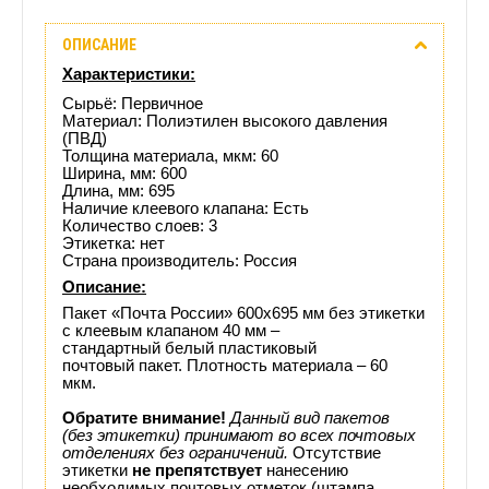
Описание
ОПИСАНИЕ
Отзывы
Характеристики:
(0)
Сырьё: Первичное
Материал: Полиэтилен высокого давления
(ПВД)
Доставка
Толщина материала, мкм: 60
Ширина, мм: 600
Длина, мм: 695
этого
Наличие клеевого клапана: Есть
Количество слоев: 3
товара
Этикетка: нет
Страна производитель: Россия
Описание:
Пакет
«Почта России»
600х695 мм без этикетки
с клеевым клапаном 40 мм –
стандартный белый пластиковый
почтовый пакет. Плотность материала – 60
мкм.
Обратите внимание!
Данный вид пакетов
(без этикетки) принимают во всех почтовых
отделениях без ограничений.
Отсутствие
этикетки
не препятствует
нанесению
необходимых почтовых отметок (штампа,