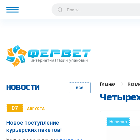
Главная
Катал
НОВОСТИ
все
Четырех
07
АВГУСТА
Новинка
Новое поступление
курьерских пакетов!
Белые и прозрачные
курьерские