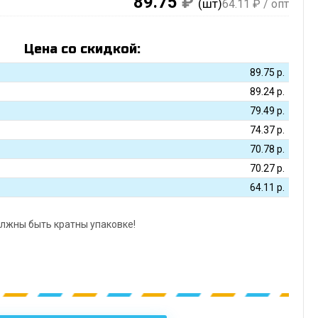
89.75
₽
(шт)
64.11
₽ / опт
Цена со скидкой:
89.75
р.
89.24
р.
79.49
р.
74.37
р.
70.78
р.
70.27
р.
64.11
р.
лжны быть кратны упаковке!