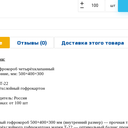
шт
е
Отзывы (0)
Доставка этого товара
ки:
офрокороб четырёхклапанный
нние, мм: 500×400×300
 Т-22
рёхслойный гофрокартон
дитель: Россия
каз: от 100 шт
ый гофрокороб 500×400×300 мм (внутренний размер) — прочная та
трёхслойного гофрокартона марки Т-22 — оптимальный баланс проч