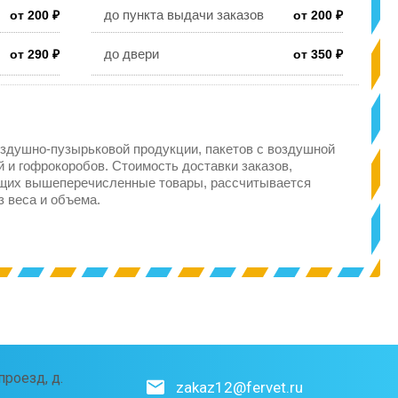
до пункта выдачи заказов
от 200 ₽
от 200 ₽
до двери
от 290 ₽
от 350 ₽
здушно-пузырьковой продукции, пакетов с воздушной
 и гофрокоробов. Стоимость доставки заказов,
щих вышеперечисленные товары, рассчитывается
з веса и объема.
роезд, д.
zakaz12@fervet.ru