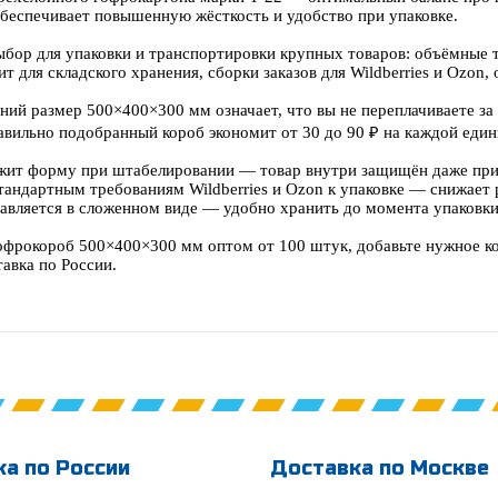
обеспечивает повышенную жёсткость и удобство при упаковке.
бор для упаковки и транспортировки крупных товаров: объёмные т
т для складского хранения, сборки заказов для Wildberries и Ozon
ний размер 500×400×300 мм означает, что вы не переплачиваете з
авильно подобранный короб экономит от 30 до 90 ₽ на каждой един
жит форму при штабелировании — товар внутри защищён даже при
тандартным требованиям Wildberries и Ozon к упаковке — снижает 
авляется в сложенном виде — удобно хранить до момента упаковки,
офрокороб 500×400×300 мм оптом от 100 штук, добавьте нужное кол
авка по России.
а по России
Доставка по Москве